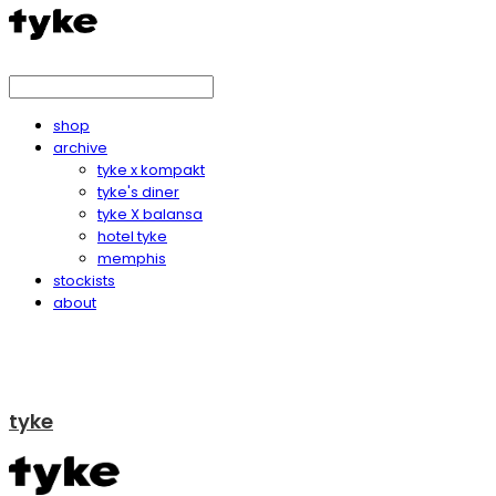
shop
archive
tyke x kompakt
tyke's diner
tyke X balansa
hotel tyke
memphis
stockists
about
tyke