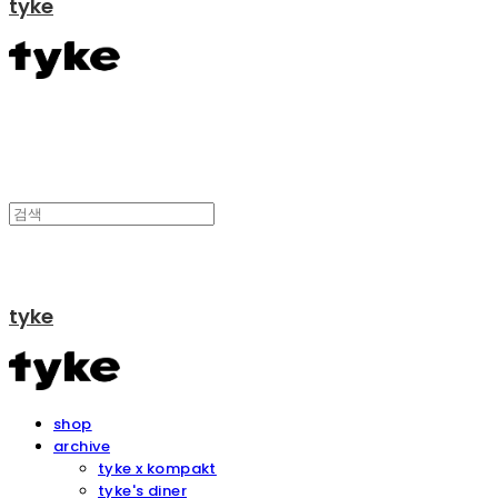
tyke
tyke
shop
archive
tyke x kompakt
tyke's diner