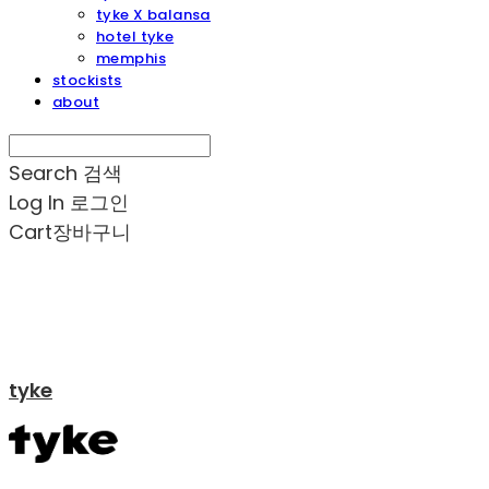
tyke X balansa
hotel tyke
memphis
stockists
about
Search
검색
Log In
로그인
Cart
장바구니
tyke