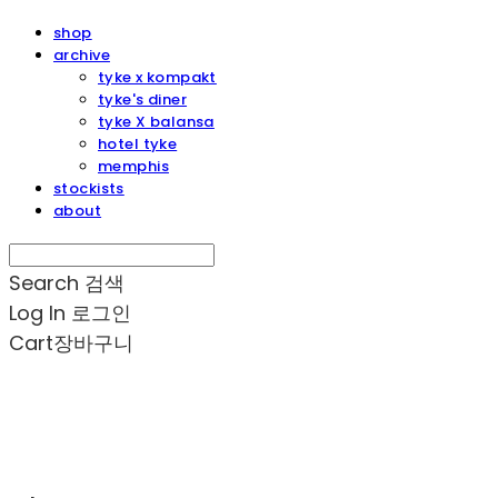
shop
archive
tyke x kompakt
tyke's diner
tyke X balansa
hotel tyke
memphis
stockists
about
Search
검색
Log In
로그인
Cart
장바구니