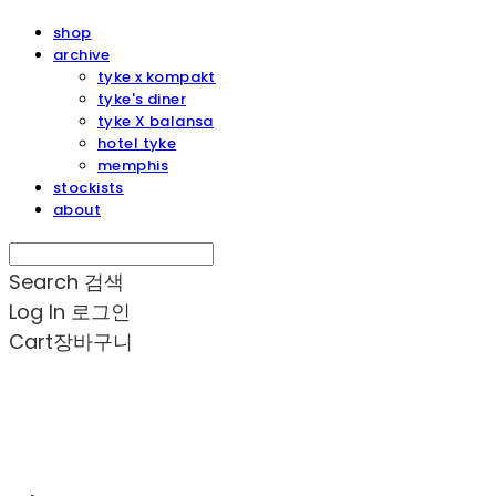
shop
archive
tyke x kompakt
tyke's diner
tyke X balansa
hotel tyke
memphis
stockists
about
Search
검색
Log In
로그인
Cart
장바구니