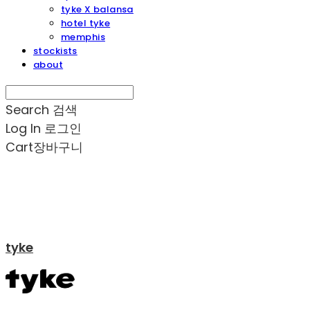
tyke X balansa
hotel tyke
memphis
stockists
about
Search
검색
Log In
로그인
Cart
장바구니
tyke