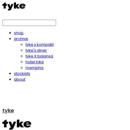
shop
archive
tyke x kompakt
tyke's diner
tyke X balansa
hotel tyke
memphis
stockists
about
tyke