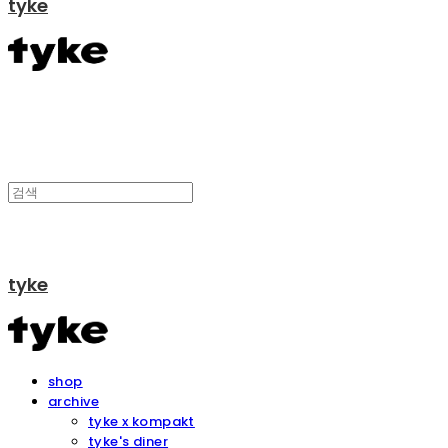
tyke
tyke
shop
archive
tyke x kompakt
tyke's diner